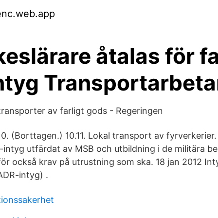
enc.web.app
keslärare åtalas för f
tyg Transportarbeta
transporter av farligt gods - Regeringen
10. (Borttagen.) 10.11. Lokal transport av fyrverkerier.
DR-intyg utfärdat av MSB och utbildning i de militära be
för också krav på utrustning som ska. 18 jan 2012 In
ADR-intyg) .
ionssakerhet