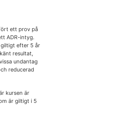
rt ett prov på
ett ADR-intyg.
iltigt efter 5 år
änt resultat,
t vissa undantag
och reducerad
är kursen är
 är giltigt i 5