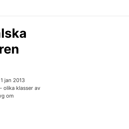
alska
ren
 1 jan 2013
- olika klasser av
tyg om