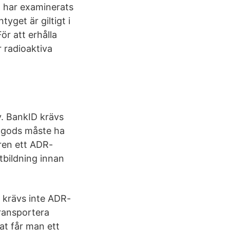
n har examinerats
yget är giltigt i
ör att erhålla
 radioaktiva
v. BankID krävs
t gods måste ha
ren ett ADR-
tbildning innan
krävs inte ADR-
ransportera
at får man ett