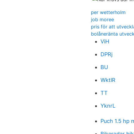
per wetterholm
job moree
pris för att utveck
bolåneränta utveck
ViH
DPRj
BU
WktlR
TT
YknrL
Puch 1.5 hp
Bikeradar bik