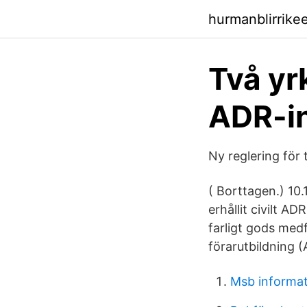
hurmanblirrike
Två yr
ADR-in
Ny reglering för 
( Borttagen.) 10.
erhållit civilt A
farligt gods med
förarutbildning (
Msb informat