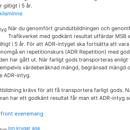
iltigt i 5 år.
kilsminne
När du genomfört grundutbildningen och genomfö
Trafikverket med godkänt resultat utfärdar MSB 
tigt i 5 år. För att ADR-intyget ska fortsätta att vara g
nomgå en repetitionskurs (ADR Repetition) med godk
iden har gått ut. När farligt gods transporteras enlig
exempelvis värdeberäknad mängd, begränsad mängd 
e ADR-intyg.
ldning krävs för att få transportera farligt gods. N
n har ett godkänt resultat får man ett ADR-intyg som
.
rfront evenemang
lon kruger age