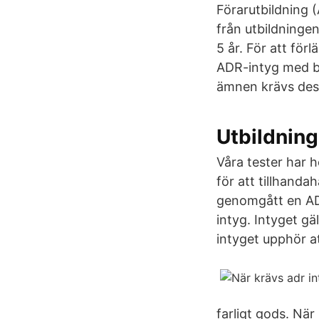
Förarutbildning 
från utbildningen
5 år. För att för
ADR-intyg med be
ämnen krävs dess
Utbildninga
Våra tester har 
för att tillhanda
genomgått en ADR
intyg. Intyget gä
intyget upphör at
farligt gods. Nä