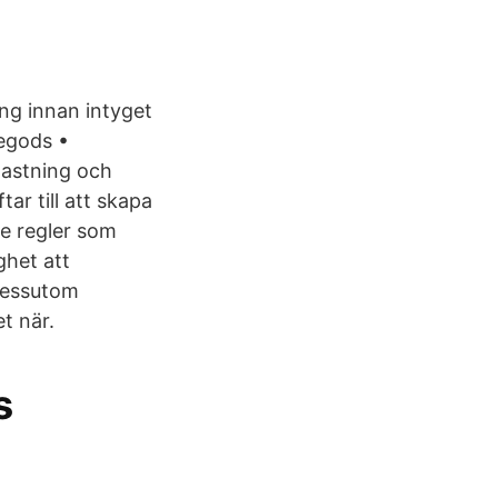
ing innan intyget
kegods •
lastning och
ar till att skapa
e regler som
ghet att
dessutom
et när.
s