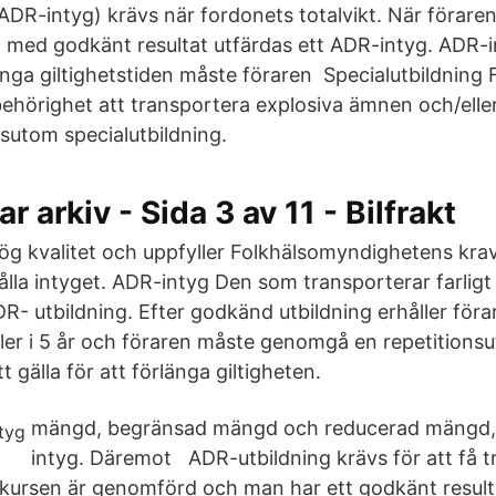
(ADR-intyg) krävs när fordonets totalvikt. När förare
 med godkänt resultat utfärdas ett ADR-intyg. ADR-int
länga giltighetstiden måste föraren Specialutbildning F
hörighet att transportera explosiva ämnen och/eller
utom specialutbildning.
r arkiv - Sida 3 av 11 - Bilfrakt
hög kvalitet och uppfyller Folkhälsomyndighetens kra
hålla intyget. ADR-intyg Den som transporterar farlig
- utbildning. Efter godkänd utbildning erhåller föra
ller i 5 år och föraren måste genomgå en repetitionsu
t gälla för att förlänga giltigheten.
mängd, begränsad mängd och reducerad mängd, 
intyg. Däremot ADR-utbildning krävs för att få t
r kursen är genomförd och man har ett godkänt result