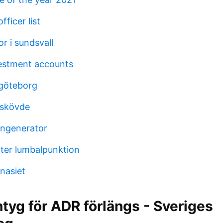
fficer list
r i sundsvall
estment accounts
 göteborg
 skövde
ngenerator
ter lumbalpunktion
nasiet
ntyg för ADR förlängs - Sveriges