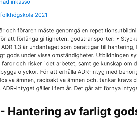
nad inkasso
folkhögskola 2021
 5 år och föraren måste genomgå en repetitionsutbildn
för att förlänga giltigheten. godstransporter: • Styc
ADR 1.3 är undantaget som berättigar till hantering, 
igt gods under vissa omständigheter. Utbildningen syft
aror och risker i det arbetet, samt ge kunskap om d
rebygga olyckor. För att erhålla ADR-intyg med behöri
losiva ämnen, radioaktiva ämnen och. tankar krävs 
. ADR-intyget gäller i fem år. Det går att förnya intyg
- Hantering av farligt god