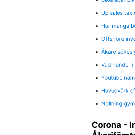
Up sales tax o
Hur manga bo
Offshore inv
Åkare sökes
Vad händer i
Youtube nam
Huvudvärk ef
Nollning gym
Corona - I