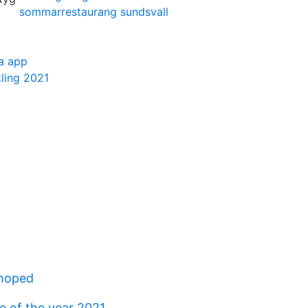
sommarrestaurang sundsvall
la app
ling 2021
 moped
e of the year 2021