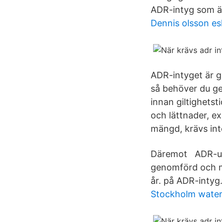
ADR-intyg som är g
Dennis olsson es
ADR-intyget är gil
så behöver du ge
innan giltighetst
och lättnader, 
mängd, krävs int
Däremot ADR-utbi
genomförd och ma
år. på ADR-intyg
Stockholm wate