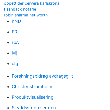
öppettider cervera karlskrona
flashback notarie
robin sharma net worth
hND
ER
rbA
ivij
cIg
Forskningsbidrag avdragsgillt
Christer stromholm
Produktvisualisering
Skyddsstopp serafen