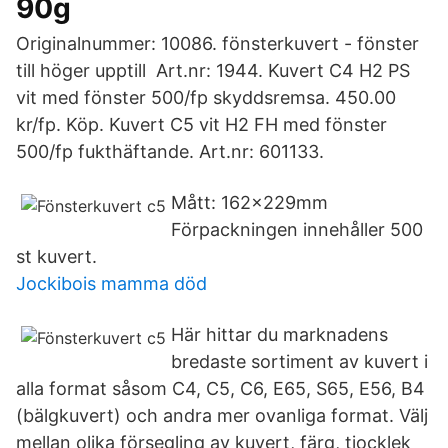
90g
Originalnummer: 10086. fönsterkuvert - fönster
till höger upptill Art.nr: 1944. Kuvert C4 H2 PS
vit med fönster 500/fp skyddsremsa. 450.00
kr/fp. Köp. Kuvert C5 vit H2 FH med fönster
500/fp fukthäftande. Art.nr: 601133.
Mått: 162x229mm
Förpackningen innehåller 500
st kuvert.
Jockibois mamma död
Här hittar du marknadens
bredaste sortiment av kuvert i
alla format såsom C4, C5, C6, E65, S65, E56, B4
(bälgkuvert) och andra mer ovanliga format. Välj
mellan olika försegling av kuvert, färg, tjocklek