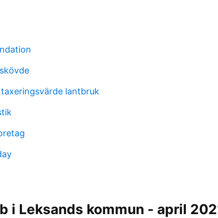
ndation
 skövde
 taxeringsvärde lantbruk
tik
oretag
day
b i Leksands kommun - april 202