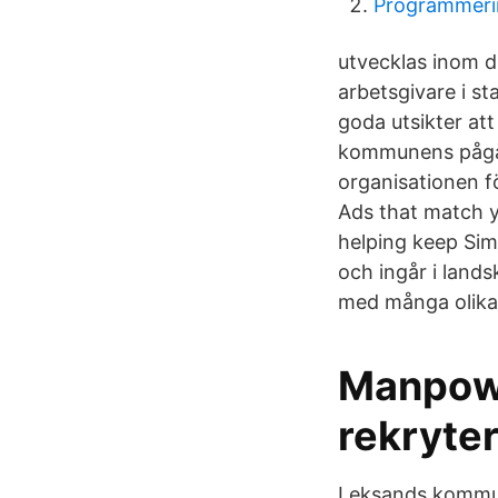
Programmerin
utvecklas inom d
arbetsgivare i s
goda utsikter at
kommunens pågåe
organisationen f
Ads that match 
helping keep Sim
och ingår i land
med många olika
Manpowe
rekryte
Leksands kommun 