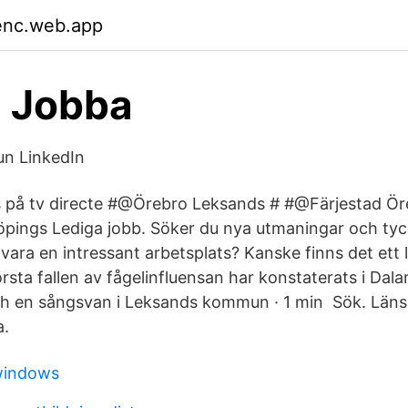
enc.web.app
h Jobba
n LinkedIn
 på tv directe #@Örebro Leksands # #@Färjestad Ör
pings Lediga jobb. Söker du nya utmaningar och tyc
vara en intressant arbetsplats? Kanske finns det ett 
örsta fallen av fågelinfluensan har konstaterats i Dal
h en sångsvan i Leksands kommun · 1 min Sök. Läns
a.
windows