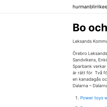
hurmanblirrike
Bo oc
Leksands Kommu
Örebro Leksands
Sandvikens, Enkö
Sparbank verkar 
är rätt för Två f
en kanadagås oc
Dalarna – Dalarn
Power toys 