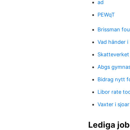
ad
PEWqT
Brissman fou
Vad händer i
Skatteverket
Abgs gymnas
Bidrag nytt f
Libor rate to
Vaxter i sjoar
Lediga job