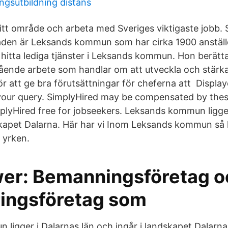
gsutbildning distans
itt område och arbeta med Sveriges viktigaste jobb. 
taden är Leksands kommun som har cirka 1900 anställ
t hitta lediga tjänster i Leksands kommun. Hon berätt
nde arbete som handlar om att utveckla och stärka 
ör att ge bra förutsättningar för cheferna att Displa
your query. SimplyHired may be compensated by thes
plyHired free for jobseekers. Leksands kommun ligger
skapet Dalarna. Här har vi Inom Leksands kommun så
 yrken.
r: Bemanningsföretag o
ringsföretag som
ligger i Dalarnas län och ingår i landskapet Dalarna