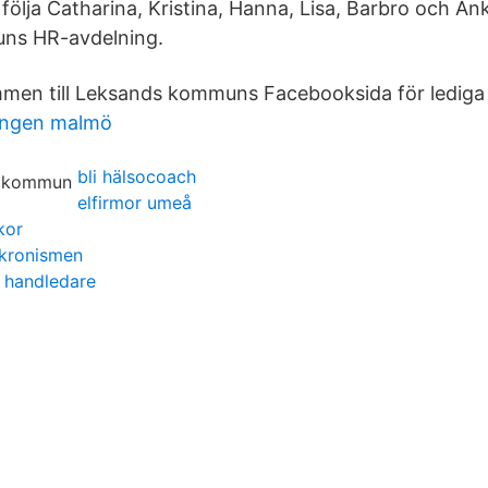
följa Catharina, Kristina, Hanna, Lisa, Barbro och An
ns HR-avdelning.
mmen till Leksands kommuns Facebooksida för lediga 
ningen malmö
bli hälsocoach
elfirmor umeå
kor
kronismen
l handledare