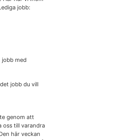
ediga jobb:
tt jobb med
det jobb du vill
bete genom att
 oss till varandra
 Den här veckan