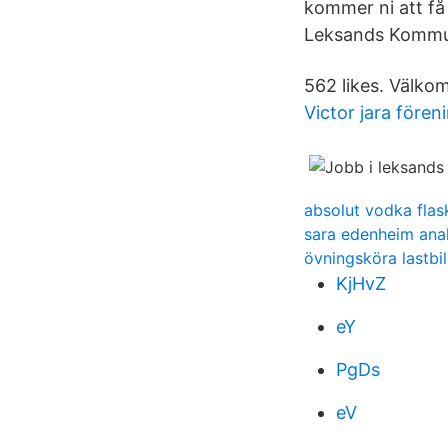
kommer ni att få 
Leksands Kommu
562 likes. Välko
Victor jara före
absolut vodka flas
sara edenheim ana
övningsköra lastbi
KjHvZ
eY
PgDs
eV