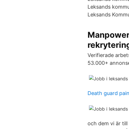
Leksands kommun 
Leksands Kommun
Manpower:
rekryteri
Verifierade arbet
53.000+ annonser
Death guard pai
och dem vi är ti