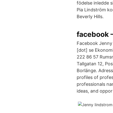
födelse inledde si
Pia Lindström kom
Beverly Hills.
facebook 
Facebook Jenny L
[dot] se Ekonomi
222 86 57 Rumsn
Tallgatan 12, Po
Borlänge. Adress
profiles of prof
professionals na
ideas, and opport