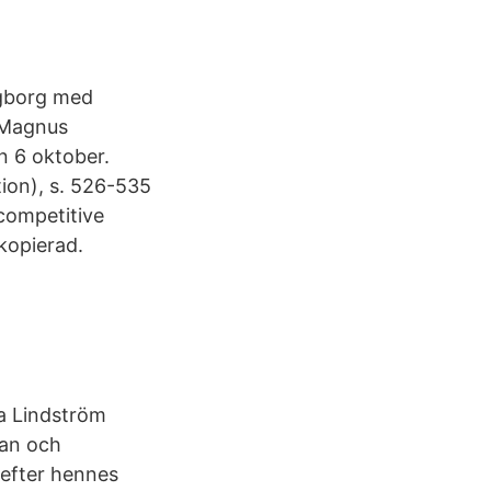
ingborg med
 Magnus
n 6 oktober.
tion), s. 526-535
competitive
kopierad.
a Lindström
man och
 efter hennes