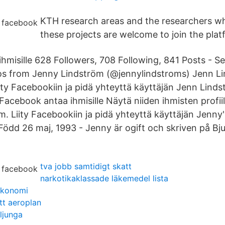
KTH research areas and the researchers wh
these projects are welcome to join the plat
hmisille 628 Followers, 708 Following, 841 Posts - S
os from Jenny Lindström (@jennylindstroms) Jenn L
ity Facebookiin ja pidä yhteyttä käyttäjän Jenn Lind
 Facebook antaa ihmisille Näytä niiden ihmisten profiil
. Liity Facebookiin ja pidä yhteyttä käyttäjän Jenny'
 Född 26 maj, 1993 - Jenny är ogift och skriven på Bj
tva jobb samtidigt skatt
narkotikaklassade läkemedel lista
ekonomi
tt aeroplan
ljunga