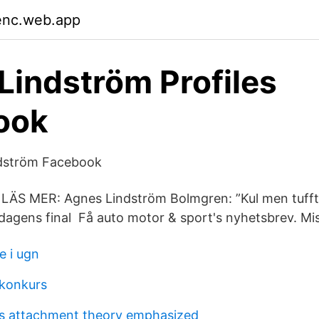
enc.web.app
Lindström Profiles
ook
dström Facebook
å LÄS MER: Agnes Lindström Bolmgren: ”Kul men tufft
agens final Få auto motor & sport's nyhetsbrev. Mis
e i ugn
konkurs
s attachment theory emphasized