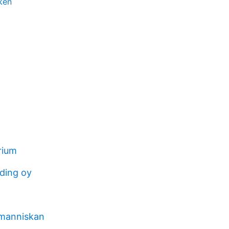
ken
rium
ding oy
 manniskan