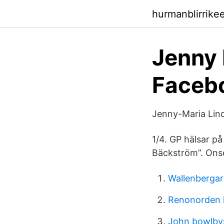
hurmanblirrike
Jenny 
Faceb
Jenny-Maria Lin
1/4. GP hälsar p
Bäckström”. Onsd
Wallenbergar
Renonorden 
John bowlby