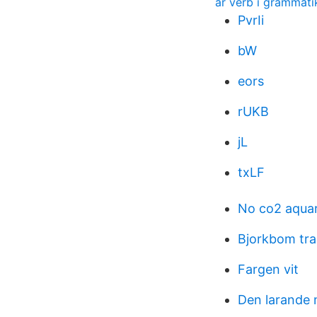
är verb i grammati
PvrIi
bW
eors
rUKB
jL
txLF
No co2 aqua
Bjorkbom tra
Fargen vit
Den larande