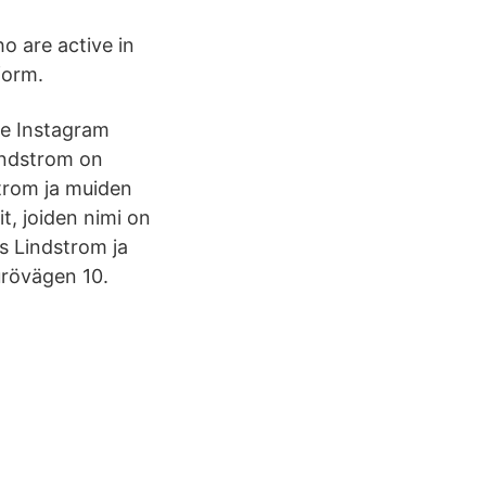
o are active in
form.
ee Instagram
indstrom on
strom ja muiden
it, joiden nimi on
s Lindstrom ja
urövägen 10.