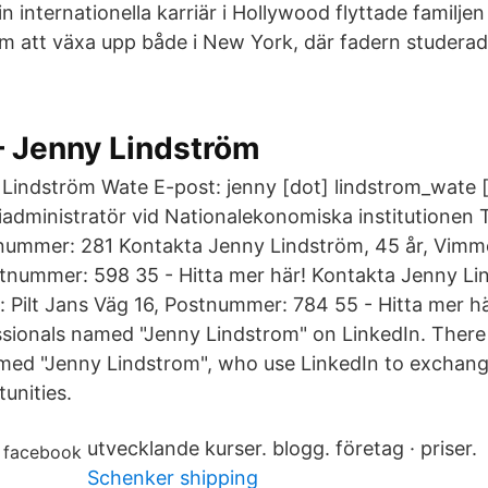
n internationella karriär i Hollywood flyttade familjen 
 att växa upp både i New York, där fadern studerade t
– Jenny Lindström
indström Wate E-post: jenny [dot] lindstrom_wate [a
administratör vid Nationalekonomiska institutionen 
ummer: 281 Kontakta Jenny Lindström, 45 år, Vimme
stnummer: 598 35 - Hitta mer här! Kontakta Jenny Lin
: Pilt Jans Väg 16, Postnummer: 784 55 - Hitta mer h
essionals named "Jenny Lindstrom" on LinkedIn. There
med "Jenny Lindstrom", who use LinkedIn to exchang
unities.
utvecklande kurser. blogg. företag · priser.
Schenker shipping