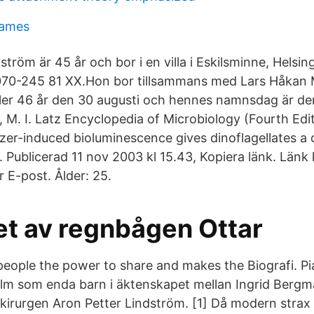
games
tröm är 45 år och bor i en villa i Eskilsminne, Hels
70-245 81 XX.Hon bor tillsammans med Lars Håkan
ler 46 år den 30 augusti och hennes namnsdag är de
 M. I. Latz Encyclopedia of Microbiology (Fourth Edi
zer-induced bioluminescence gives dinoflagellates a 
 Publicerad 11 nov 2003 kl 15.43, Kopiera länk. Länk 
 E-post. Ålder: 25.
et av regnbågen Ottar
eople the power to share and makes the Biografi. Pi
lm som enda barn i äktenskapet mellan Ingrid Berg
irurgen Aron Petter Lindström. [1] Då modern strax