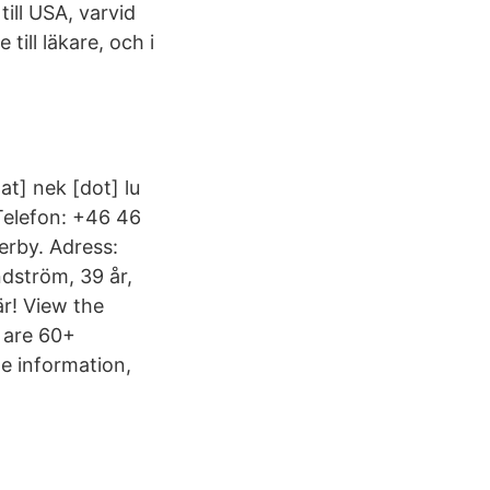
till USA, varvid
ill läkare, och i
t] nek [dot] lu
Telefon: +46 46
rby. Adress:
dström, 39 år,
är! View the
 are 60+
e information,