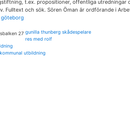
agstiftning, t.ex. propositioner, offentliga utredningar
iv. Fulltext och sök. Sören Öman är ordförande i Arb
g göteborg
gunilla thunberg skådespelare
res med rolf
ldning
kommunal utbildning