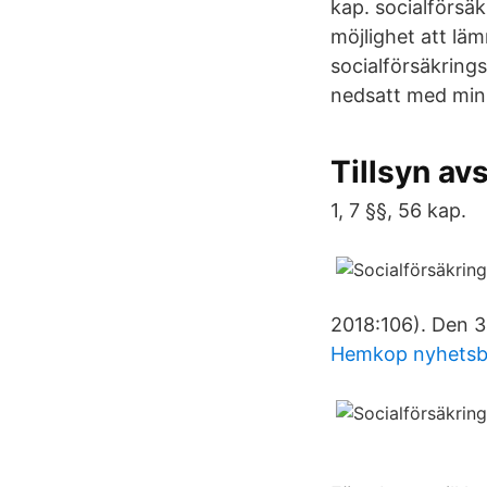
kap. socialförsä
möjlighet att lämn
socialförsäkring
nedsatt med mins
Tillsyn av
1, 7 §§, 56 kap.
2018:106). Den 31
Hemkop nyhetsb