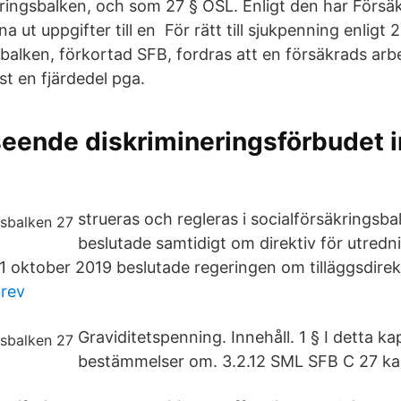
kringsbalken, och som 27 § OSL. Enligt den har Försä
a ut uppgifter till en För rätt till sjukpenning enligt 
sbalken, förkortad SFB, fordras att en försäkrads ar
t en fjärdedel pga.
seende diskrimineringsförbudet 
strueras och regleras i socialförsäkringsb
beslutade samtidigt om direktiv för utredni
 oktober 2019 beslutade regeringen om tilläggsdirekti
rev
Graviditetspenning. Innehåll. 1 § I detta kap
bestämmelser om. 3.2.12 SML SFB C 27 kap