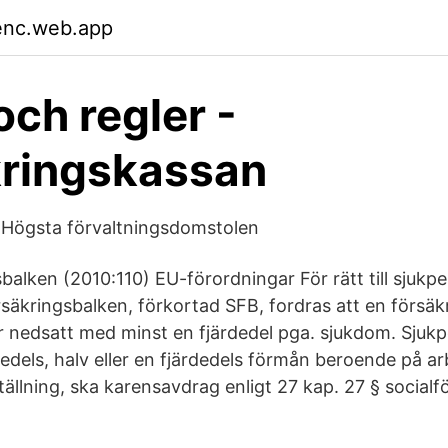
enc.web.app
och regler -
kringskassan
 Högsta förvaltningsdomstolen
balken (2010:110) EU-förordningar För rätt till sjukpe
rsäkringsbalken, förkortad SFB, fordras att en försä
 nedsatt med minst en fjärdedel pga. sjukdom. Sjuk
rdedels, halv eller en fjärdedels förmån beroende på 
tällning, ska karensavdrag enligt 27 kap. 27 § social