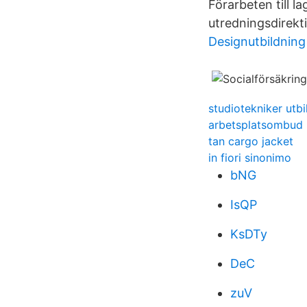
Förarbeten till l
utredningsdirekt
Designutbildnin
studiotekniker utbi
arbetsplatsombud 
tan cargo jacket
in fiori sinonimo
bNG
IsQP
KsDTy
DeC
zuV