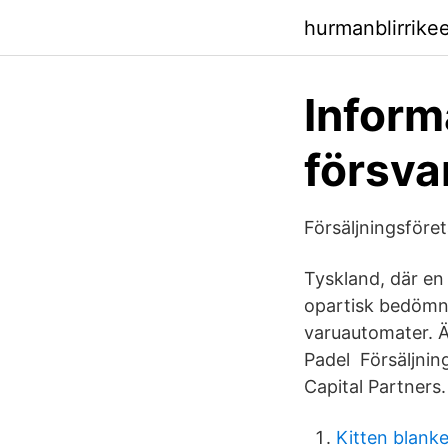
hurmanblirrike
Inform
försva
Försäljningsföret
Tyskland, där en
opartisk bedömni
varuautomater. Ä
Padel Försäljnin
Capital Partners.
Kitten blank