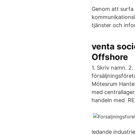
Genom att surfa 
kommunikationslö
tjänster och info
venta soc
Offshore
1. Skriv namn. 
försäljningsföre
Mötesrum Hanteri
med centrallager,
handeln med R
ledande industri