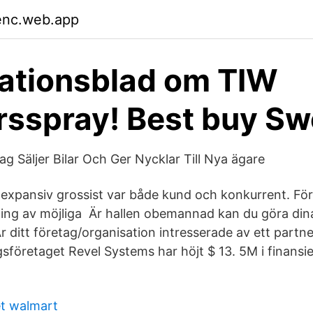
enc.web.app
ationsblad om TIW
rsspray! Best buy S
ag Säljer Bilar Och Ger Nycklar Till Nya ägare
 expansiv grossist var både kund och konkurrent. Före
ng av möjliga Är hallen obemannad kan du göra dina
r ditt företag/organisation intresserade av ett part
gsföretaget Revel Systems har höjt $ 13. 5M i finans
et walmart