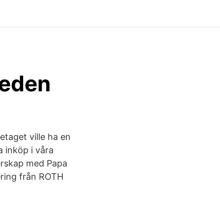
weden
taget ville ha en
 inköp i våra
nerskap med Papa
iering från ROTH