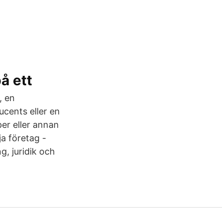
å ett
, en
ucents eller en
per eller annan
ja företag -
, juridik och