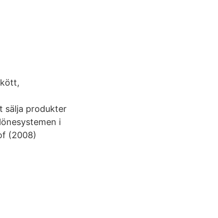
kött,
 sälja produkter
 lönesystemen i
of (2008)