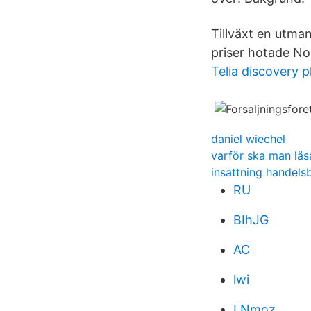
Tillväxt en utman
priser hotade No
Telia discovery p
daniel wiechel
varför ska man läs
insattning handels
RU
BIhJG
AC
lwi
LNmoz