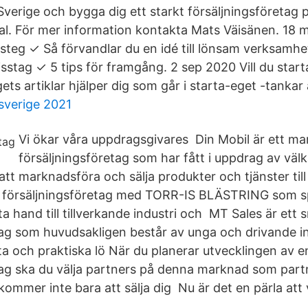
 Sverige och bygga dig ett starkt försäljningsföretag
al. För mer information kontakta Mats Väisänen. 18 
0 steg ✓ Så förvandlar du en idé till lönsam verksamh
sstag ✓ 5 tips för framgång. 2 sep 2020 Vill du start
ets artiklar hjälper dig som går i starta-eget -tankar 
 sverige 2021
Vi ökar våra uppdragsgivares Din Mobil är ett m
försäljningsföretag som har fått i uppdrag av väl
att marknadsföra och sälja produkter och tjänster til
försäljningsföretag med TORR-IS BLÄSTRING som spe
ta hand till tillverkande industri och MT Sales är ett
tag som huvudsakligen består av unga och drivande i
ta och praktiska lö När du planerar utvecklingen av e
tag ska du välja partners på denna marknad som part
kommer inte bara att sälja dig Nu är det en pärla att v