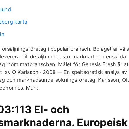
glund
eborg karta
än
 försäljningsföretag i populär bransch. Bolaget är väls
evererar till detaljhandel, stormarknad och enskilda
tag inom matbranschen. Målet för Genesis Fresh är att
et av O Karlsson · 2008 — En spelteoretisk analys av
tag och marknadsundersökningsföretag. Karlsson, Ol
conomics. Mark.
3:113 El- och
smarknaderna. Europeisk