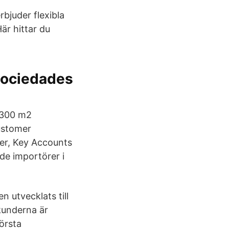
bjuder flexibla
är hittar du
Sociedades
 300 m2
Customer
der, Key Accounts
de importörer i
 utvecklats till
 kunderna är
örsta