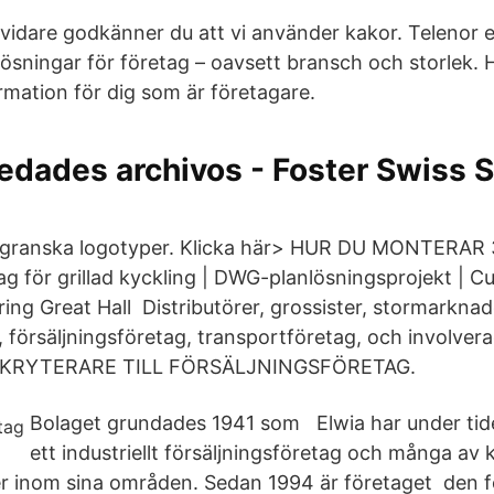
vidare godkänner du att vi använder kakor. Telenor er
sningar för företag – oavsett bransch och storlek. H
rmation för dig som är företagare.
iedades archivos - Foster Swiss 
2. granska logotyper. Klicka här> HUR DU MONTERAR
tag för grillad kyckling | DWG-planlösningsprojekt | 
ng Great Hall Distributörer, grossister, stormarkna
 försäljningsföretag, transportföretag, och involvera
EKRYTERARE TILL FÖRSÄLJNINGSFÖRETAG.
Bolaget grundades 1941 som Elwia har under tiden
ett industriellt försäljningsföretag och många av
er inom sina områden. Sedan 1994 är företaget den f