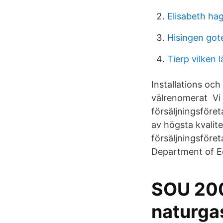
Elisabeth ha
Hisingen got
Tierp vilken l
Installations och
välrenomerat Vi l
försäljningsföre
av högsta kvalit
försäljningsföre
Department of E
SOU 200
naturga