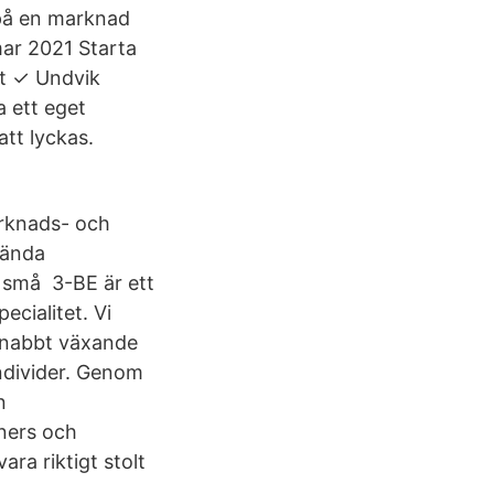
 på en marknad
mar 2021 Starta
et ✓ Undvik
a ett eget
att lyckas.
arknads- och
kända
l små 3-BE är ett
cialitet. Vi
 snabbt växande
ndivider. Genom
n
ners och
ara riktigt stolt