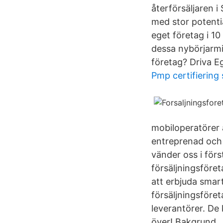
återförsäljaren i
med stor potenti
eget företag i 1
dessa nybörjarmi
företag? Driva Eg
Pmp certifiering
mobiloperatörer 
entreprenad och 
vänder oss i förs
försäljningsföre
att erbjuda smar
försäljningsföre
leverantörer. De 
över! Bakgrund.