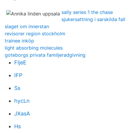
sally series 1 the chase
sjukersattning i sarskilda fall
slaget om innerstan
revisorer region stockholm
trainee inköp
light absorbing molecules
goteborgs privata familjeradgivning
FIjeE
IFP
Ss
hycLn
JXasA
Hs