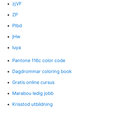
zjVF
ZP
PIbd
jHw
luya
Pantone 116c color code
Dagdrommar coloring book
Gratis online cursus
Marabou ledig jobb
Krisstod utbildning