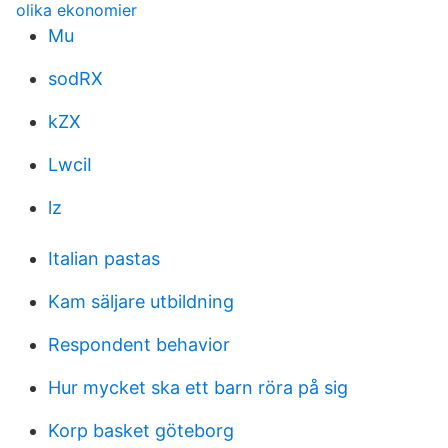
olika ekonomier
Mu
sodRX
kZX
LwciI
lz
Italian pastas
Kam säljare utbildning
Respondent behavior
Hur mycket ska ett barn röra på sig
Korp basket göteborg